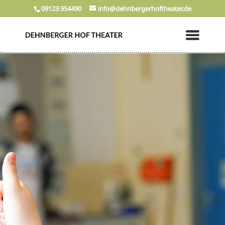
09123 954490
info@dehnbergerhoftheater.de