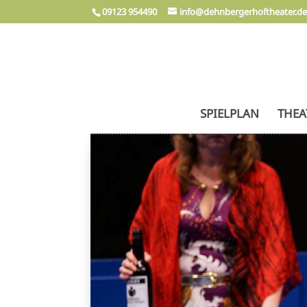
09123 954490
info@dehnbergerhoftheater.d
SPIELPLAN
THEA