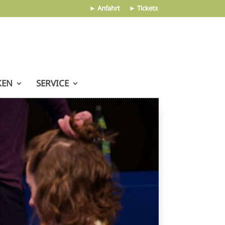
► Anfahrt
► Tickets
KEN
SERVICE