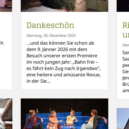
Dankeschön
R
u
Dienstag, 30. Dezember 2025
ch
…und das können Sie schon ab
Die
dem 9. Jänner 2026 mit dem
Sa
Besuch unserer ersten Premiere
Sa
im noch jungen Jahr: „Bahn frei –
per
es fährt kein Zug nach Irgendwo“,
Ge
eine heitere und amüsante Revue,
Jen
in der Sie...
Br
am.