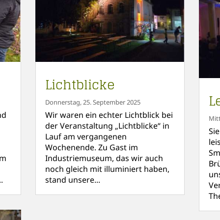
Lichtblicke
L
Donnerstag, 25. September 2025
nd
Wir waren ein echter Lichtblick bei
Mit
der Veranstaltung „Lichtblicke“ in
Sie
Lauf am vergangenen
lei
Wochenende. Zu Gast im
Sm
im
Industriemuseum, das wir auch
Br
n
noch gleich mit illuminiert haben,
un
.
stand unsere...
Ve
The