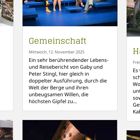
Gemeinschaft
H
Mittwoch, 12. November 2025
Ein sehr berührendender Lebens-
Fre
und Reisebericht von Gaby und
Es
Peter Stingl, hier gleich in
sc
doppelter Ausführung, durch die
Wo
Welt der Berge und ihren
unt
unbeugsamen Willen, die
so
höchsten Gipfel zu...
Ge
Ka