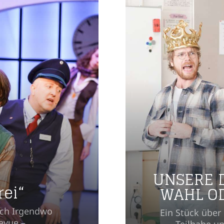
UNSERE 
rei“
WAHL OD
ach Irgendwo
Ein Stück über
evue –
Teilhabe u