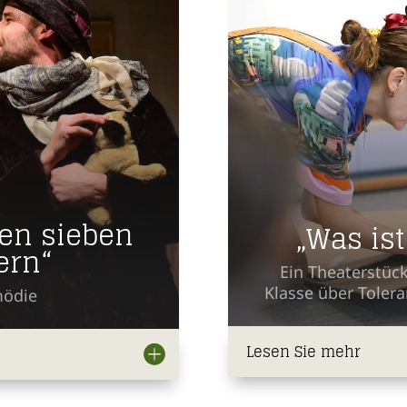
den sieben
„Was is
ern“
Ein Theaterstück
Klasse über Toler
mödie
Lesen Sie mehr