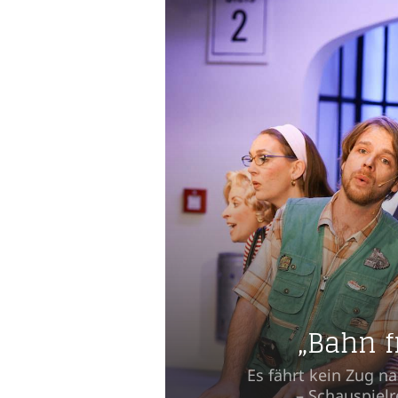
„Bahn f
Es fährt kein Zug n
– Schauspielr