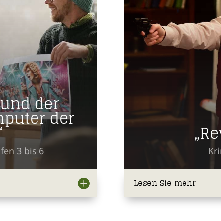
 und der
mputer der
„Re
“
Kr
fen 3 bis 6
Lesen Sie mehr