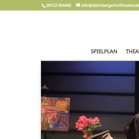
09123 954490
info@dehnbergerhoftheater.d
SPIELPLAN
THEA