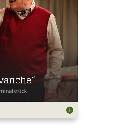
vanche“
iminalstück