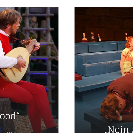
Hood“
„Nein