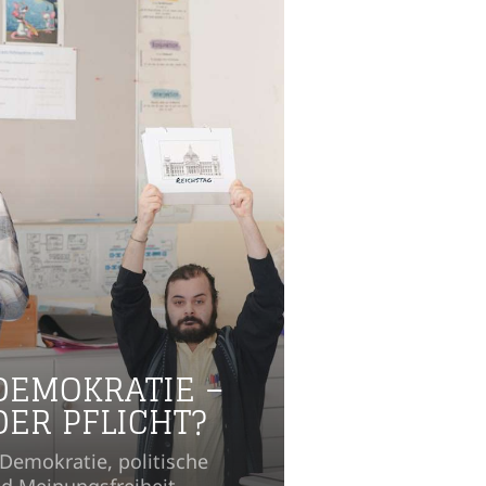
DEMOKRATIE –
ER PFLICHT?
 Demokratie, politische
nd Meinungsfreiheit