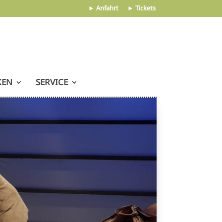
► Anfahrt
► Tickets
KEN
SERVICE