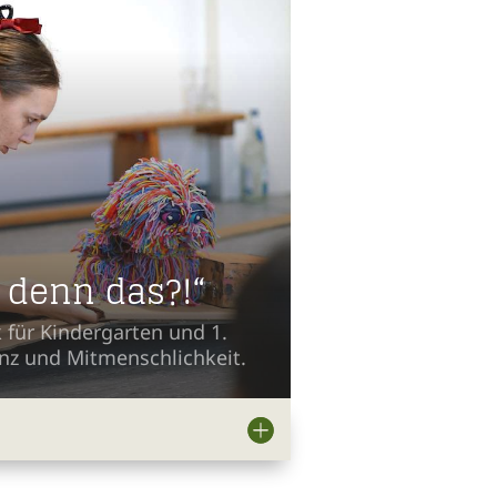
t denn das?!“
 für Kindergarten und 1.
anz und Mitmenschlichkeit.