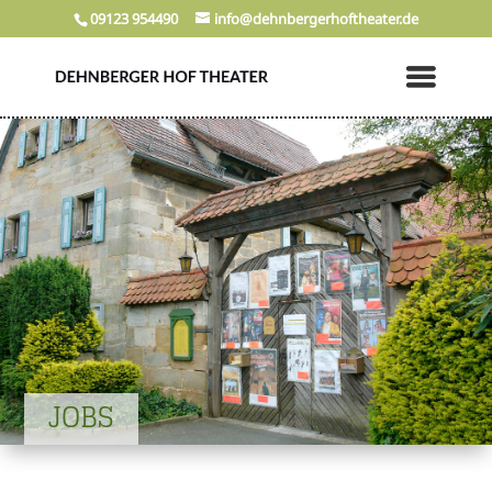
09123 954490
info@dehnbergerhoftheater.de
JOBS