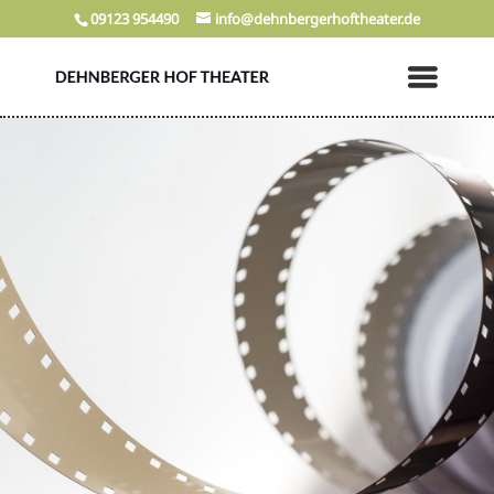
09123 954490
info@dehnbergerhoftheater.de