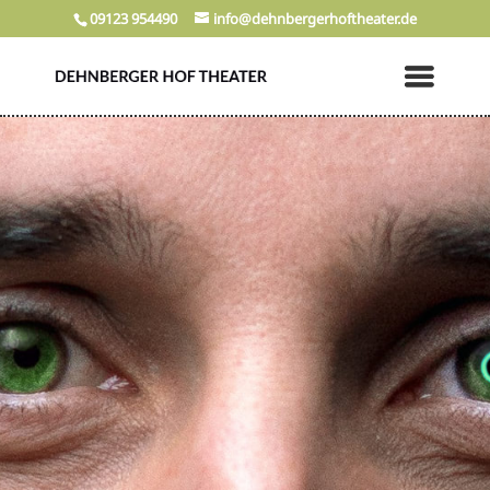
09123 954490
info@dehnbergerhoftheater.de