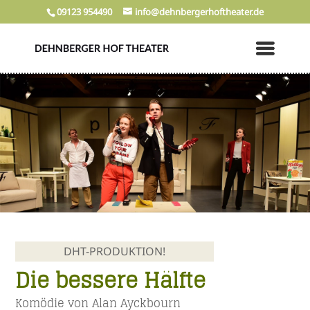
09123 954490
info@dehnbergerhoftheater.de
DHT-PRODUKTION!
Die bessere Hälfte
Komödie von Alan Ayckbourn