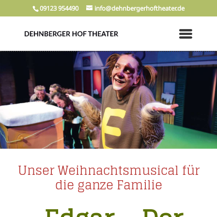
09123 954490
info@dehnbergerhoftheater.de
Unser Weihnachtsmusical für
die ganze Familie