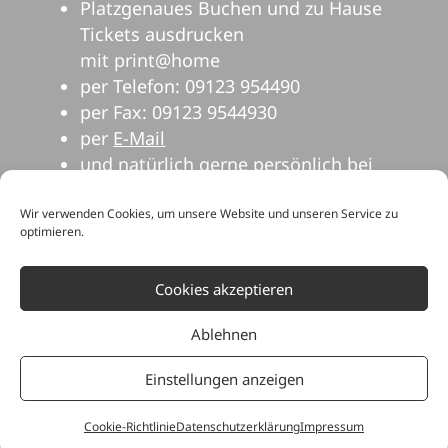
Platzgenaues Buchen und zu Hause
Tickets ausdrucken
mit print@home
per Telefon: 09123 954490
per Fax: 09123 9544930
per
E-Mail
und natürlich gerne persönlich bei
uns im Theater.
Wir verwenden Cookies, um unsere Website und unseren Service zu
optimieren.
Cookies akzeptieren
Ablehnen
Einstellungen anzeigen
© Dehnberger Hof Theater | Dehnberg 14
| 91207 Lauf
Cookie-Richtlinie
Datenschutzerklärung
Impressum