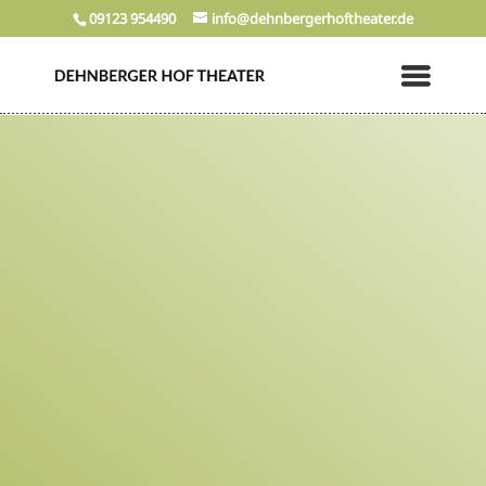
09123 954490
info@dehnbergerhoftheater.de