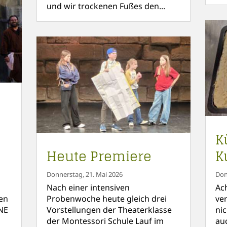
und wir trockenen Fußes den...
K
Heute Premiere
K
Donnerstag, 21. Mai 2026
Don
Nach einer intensiven
Ac
en
Probenwoche heute gleich drei
ve
NE
Vorstellungen der Theaterklasse
ni
der Montessori Schule Lauf im
au