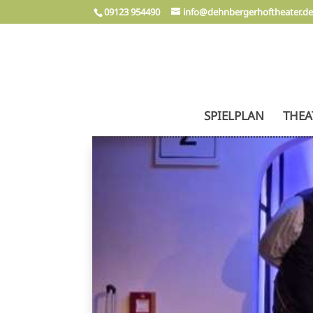
09123 954490
info@dehnbergerhoftheater.d
SPIELPLAN
THEA