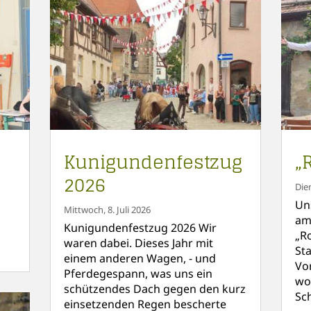
Kunigundenfestzug
„
2026
Die
Un
Mittwoch, 8. Juli 2026
am
Kunigundenfestzug 2026 Wir
„R
waren dabei. Dieses Jahr mit
St
einem anderen Wagen, - und
Vo
Pferdegespann, was uns ein
wo
schützendes Dach gegen den kurz
Sc
einsetzenden Regen bescherte