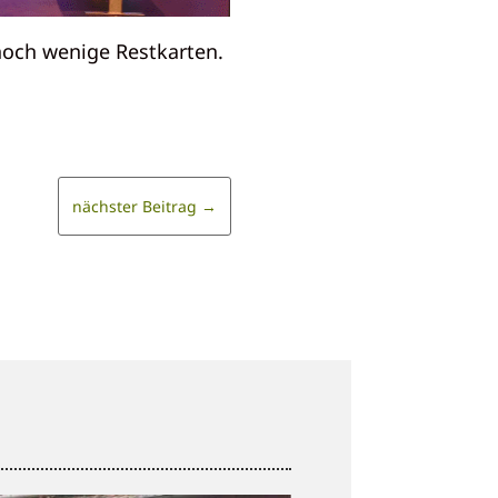
 noch wenige Restkarten.
nächster Beitrag
→