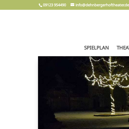
09123 954490
info@dehnbergerhoftheater.d
SPIELPLAN
THEA