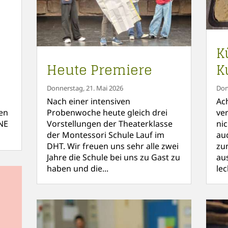
K
Heute Premiere
K
Donnerstag, 21. Mai 2026
Don
Nach einer intensiven
Ac
en
Probenwoche heute gleich drei
ve
NE
Vorstellungen der Theaterklasse
ni
der Montessori Schule Lauf im
au
DHT. Wir freuen uns sehr alle zwei
zu
Jahre die Schule bei uns zu Gast zu
au
haben und die...
le