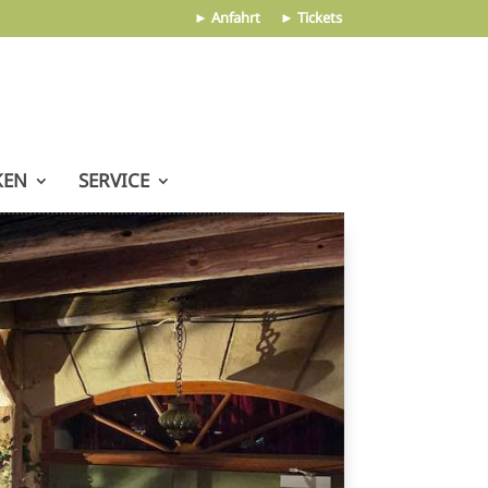
► Anfahrt
► Tickets
KEN
SERVICE