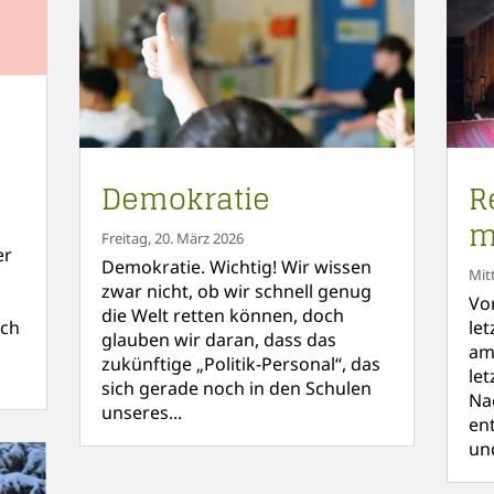
Demokratie
R
m
Freitag, 20. März 2026
er
Demokratie. Wichtig! Wir wissen
Mit
zwar nicht, ob wir schnell genug
Vo
die Welt retten können, doch
ach
le
glauben wir daran, dass das
am 
zukünftige „Politik-Personal“, das
le
sich gerade noch in den Schulen
Na
unseres...
en
un