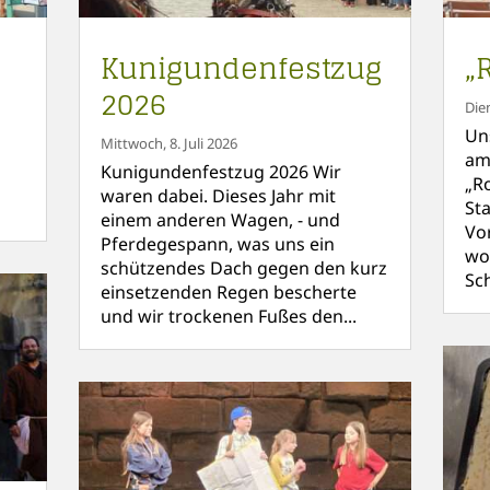
Kunigundenfestzug
„
2026
Die
Un
Mittwoch, 8. Juli 2026
am
Kunigundenfestzug 2026 Wir
„R
waren dabei. Dieses Jahr mit
St
einem anderen Wagen, - und
Vo
Pferdegespann, was uns ein
wo
schützendes Dach gegen den kurz
Sc
einsetzenden Regen bescherte
und wir trockenen Fußes den...