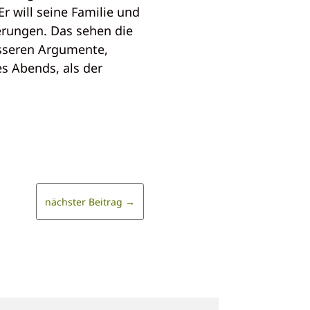
Er will seine Familie und
erungen. Das sehen die
esseren Argumente,
s Abends, als der
nächster Beitrag
→