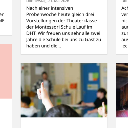
Donnerstag, 21. Mai 2026
Don
Nach einer intensiven
Ac
en
Probenwoche heute gleich drei
ve
NE
Vorstellungen der Theaterklasse
ni
der Montessori Schule Lauf im
au
DHT. Wir freuen uns sehr alle zwei
zu
Jahre die Schule bei uns zu Gast zu
au
haben und die...
le