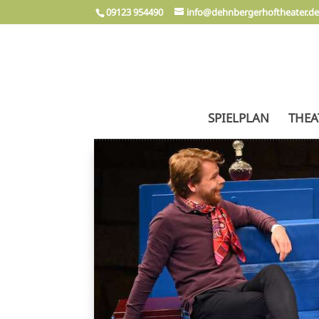
09123 954490
info@dehnbergerhoftheater.d
SPIELPLAN
THEA