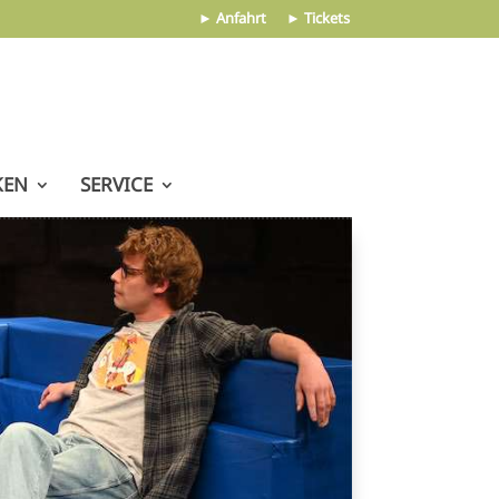
► Anfahrt
► Tickets
KEN
SERVICE