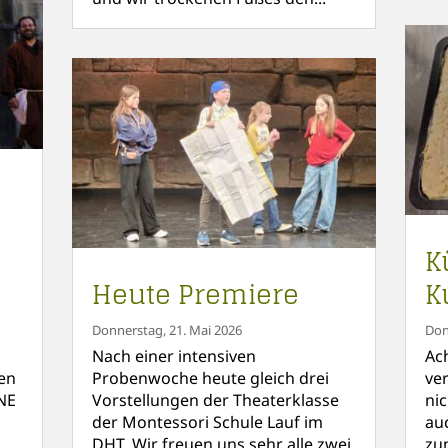
K
Heute Premiere
K
Donnerstag, 21. Mai 2026
Don
Nach einer intensiven
Ac
en
Probenwoche heute gleich drei
ve
NE
Vorstellungen der Theaterklasse
ni
der Montessori Schule Lauf im
au
DHT. Wir freuen uns sehr alle zwei
zu