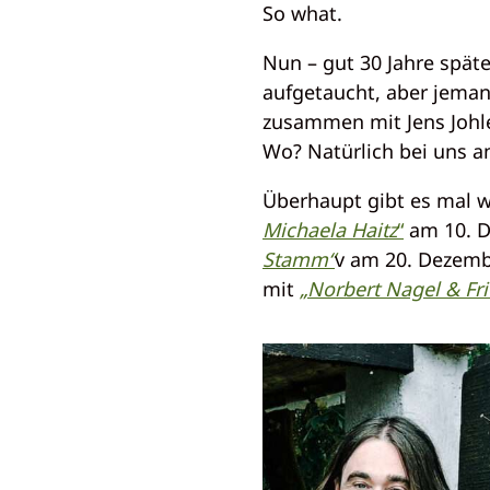
So what.
Nun – gut 30 Jahre späte
aufgetaucht, aber jemand
zusammen mit Jens Johle
Wo? Natürlich bei uns a
Überhaupt gibt es mal w
Michaela Haitz
“
am 10. D
Stamm“
v am 20. Dezemb
mit
„Norbert Nagel & Fr