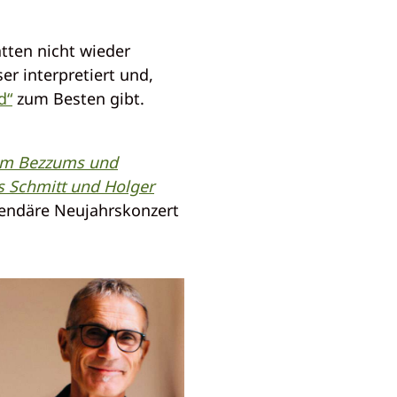
atten nicht wieder
er interpretiert und,
d“
zum Besten gibt.
om Bezzums und
is Schmitt und
Holger
endäre Neujahrskonzert