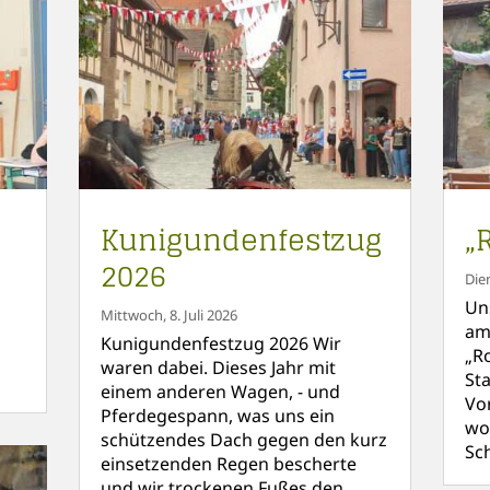
Kunigundenfestzug
„
2026
Die
Un
Mittwoch, 8. Juli 2026
am
Kunigundenfestzug 2026 Wir
„R
waren dabei. Dieses Jahr mit
St
einem anderen Wagen, - und
Vo
Pferdegespann, was uns ein
wo
schützendes Dach gegen den kurz
Sc
einsetzenden Regen bescherte
und wir trockenen Fußes den...