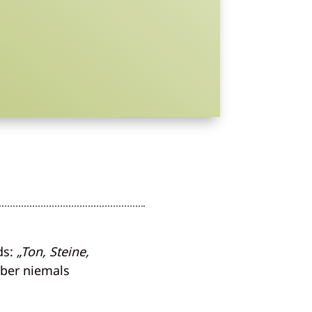
ds:
„Ton, Steine,
 aber niemals