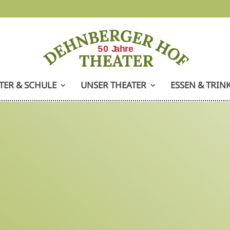
e
TER & SCHULE
UNSER THEATER
ESSEN & TRIN