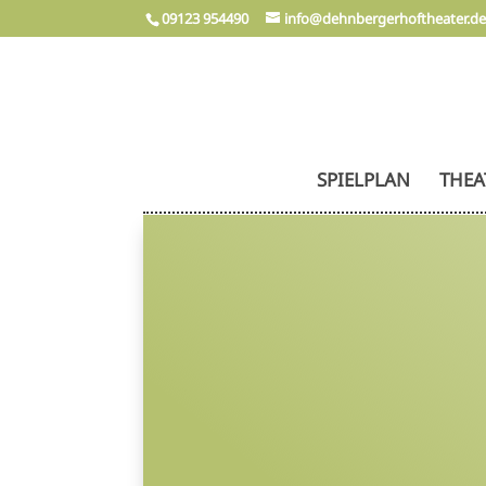
09123 954490
info@dehnbergerhoftheater.d
SPIELPLAN
THEA