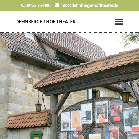
09123 954490
info@dehnbergerhoftheater.de